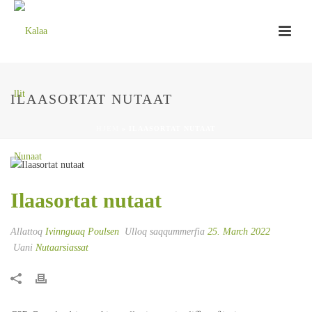
ILAASORTAT NUTAAT
HJEM
»
ILAASORTAT NUTAAT
Ilaasortat nutaat
Allattoq
Ivinnguaq Poulsen
Ulloq saqqummerfia
25. March 2022
Uani
Nutaarsiassat