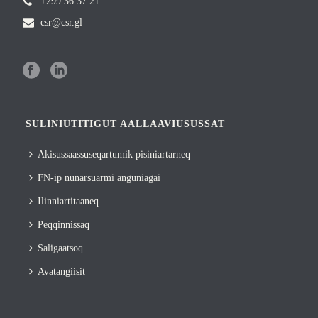
+299 36 37 21
csr@csr.gl
SULINIUTITIGUT AALLAAVIUSUSSAT
Akisussaassuseqartumik pisiniartarneq
FN-ip nunarsuarmi anguniagai
Ilinniartitaaneq
Peqqinnissaq
Saligaatsoq
Avatangiisit