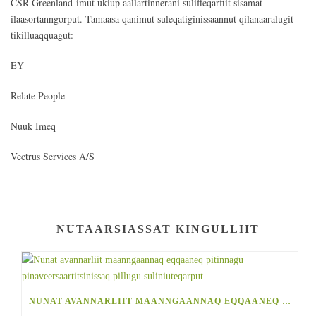
CSR Greenland-imut ukiup aallartinnerani suliffeqarfiit sisamat
ilaasortanngorput. Tamaasa qanimut suleqatiginissaannut qilanaaralugit
tikilluaqquagut:
EY
Relate People
Nuuk Imeq
Vectrus Services A/S
NUTAARSIASSAT KINGULLIIT
NUNAT AVANNARLIIT MAANNGAANNAQ EQQAANEQ PITINNAGU PINAVEERSAARTITSINISSAQ PILLUGU SULINIUTEQARPUT