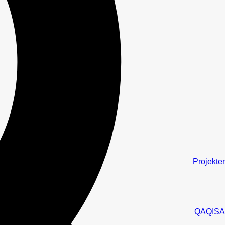
Projekter
QAQISA