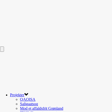
Projekter
QAQISA
Saligaatsoq
Mod et affaldsfrit Grønland