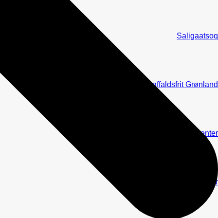
Saligaatsoq
Mod et affaldsfrit Grønland
IPUK Kompetencecenter
Afsluttede projekter