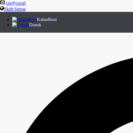
csr@csr.gl
Skift Sprog
Kalaallisut
Dansk