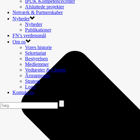
IPUK Kompetencecenter
Afsluttede projekter
Netværk & Partnerskaber
Nyheder
Nyheder
Publikationer
FN’s verdensmål
Om os
Vores historie
Sekretariat
Bestyrelsen
Medlemmer
Vedtægter & Charter
Årsrapporter
Strategi
Logo
Kontakt os