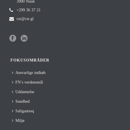
3900 Nuuk
+299 36 37 21
csr@csr.gl
FOKUSOMRÅDER
Ansvarlige indkøb
FN’s verdensmål
Uddannelse
Sundhed
Saligaatsoq
Miljø