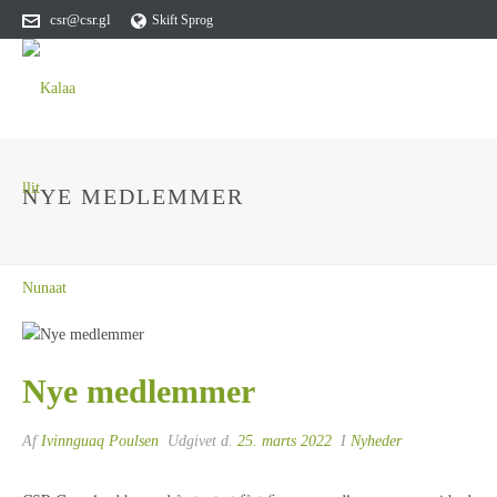
csr@csr.gl
Skift Sprog
NYE MEDLEMMER
Nye medlemmer
Af
Ivinnguaq Poulsen
Udgivet d.
25. marts 2022
I
Nyheder