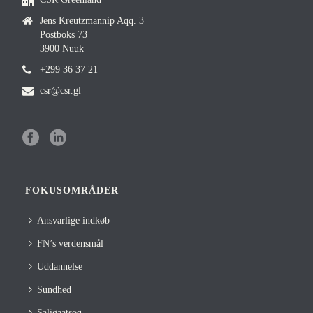
Jens Kreutzmannip Aqq. 3
Postboks 73
3900 Nuuk
+299 36 37 21
csr@csr.gl
FOKUSOMRÅDER
Ansvarlige indkøb
FN’s verdensmål
Uddannelse
Sundhed
Saligaatsoq