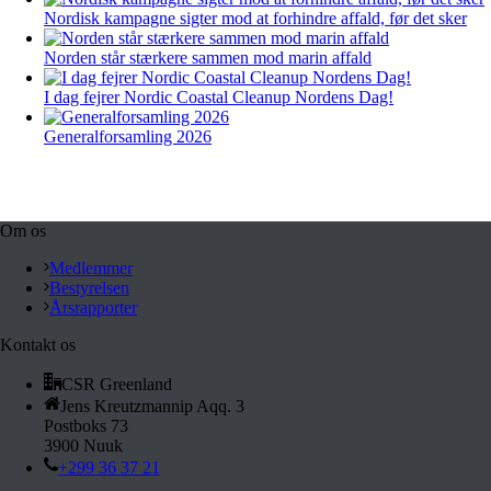
Nordisk kampagne sigter mod at forhindre affald, før det sker
Norden står stærkere sammen mod marin affald
I dag fejrer Nordic Coastal Cleanup Nordens Dag!
Generalforsamling 2026
Om os
Medlemmer
Bestyrelsen
Årsrapporter
Kontakt os
CSR Greenland
Jens Kreutzmannip Aqq. 3
Postboks 73
3900 Nuuk
+299 36 37 21