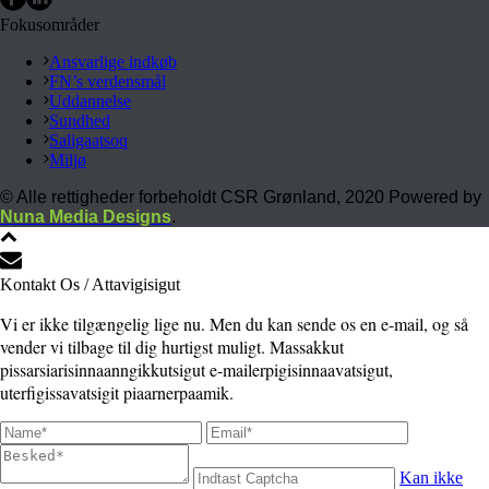
Fokusområder
Ansvarlige indkøb
FN’s verdensmål
Uddannelse
Sundhed
Saligaatsoq
Miljø
© Alle rettigheder forbeholdt CSR Grønland, 2020 Powered by
Nuna Media Designs
.
Kontakt Os / Attavigisigut
Vi er ikke tilgængelig lige nu. Men du kan sende os en e-mail, og så
vender vi tilbage til dig hurtigst muligt. Massakkut
pissarsiarisinnaanngikkutsigut e-mailerpigisinnaavatsigut,
uterfigissavatsigit piaarnerpaamik.
Kan ikke