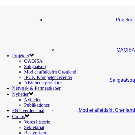
Projekter
QAQISA
Projekter
QAQISA
Saligaatsoq
Mod et affaldsfrit Grønland
IPUK Kompetencecenter
Saligaatsoq
Afsluttede projekter
Netværk & Partnerskaber
Nyheder
Nyheder
Publikationer
Mod et affaldsfrit Grønland
FN’s verdensmål
Om os
Vores historie
Sekretariat
Bestyrelsen