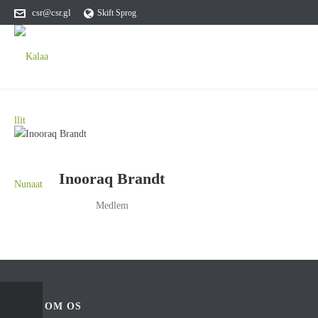
csr@csr.gl
Skift Sprog
Inooraq Brandt
Medlem
OM OS