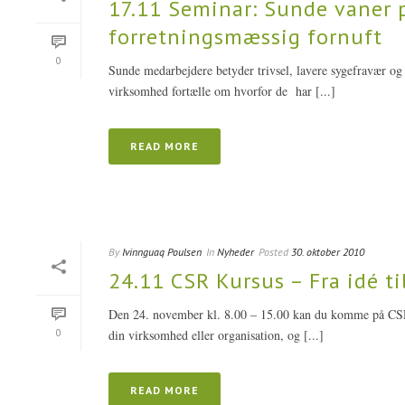
17.11 Seminar: Sunde vaner 
forretningsmæssig fornuft
0
Sunde medarbejdere betyder trivsel, lavere sygefravær og 
virksomhed fortælle om hvorfor de har [...]
READ MORE
By
Ivinnguaq Poulsen
In
Nyheder
Posted
30. oktober 2010
24.11 CSR Kursus – Fra idé ti
Den 24. november kl. 8.00 – 15.00 kan du komme på CSR ku
0
din virksomhed eller organisation, og [...]
READ MORE