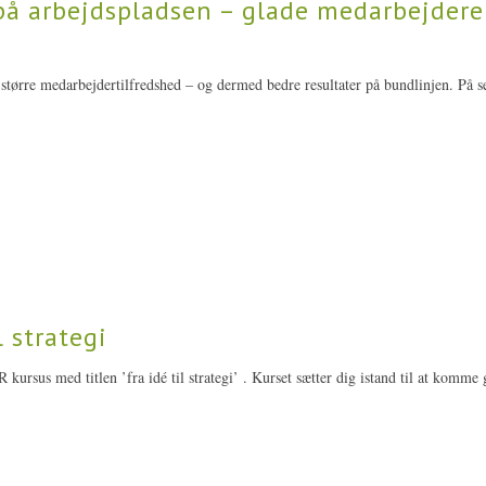
på arbejdspladsen – glade medarbejdere
større medarbejdertilfredshed – og dermed bedre resultater på bundlinjen. På s
l strategi
rsus med titlen ’fra idé til strategi’ . Kurset sætter dig istand til at komm