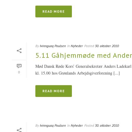
READ MORE
By
Ivinnguaq Poulsen
In
Nyheder
Posted
30. oktober 2010
5.11 Gåhjemmøde med Anders
Mød Dansk Røde Kors’ Generalsekretær Anders Ladekarl 
0
kl. 15.00 hos Grønlands Arbejdsgiverforening [...]
READ MORE
By
Ivinnguaq Poulsen
In
Nyheder
Posted
30. oktober 2010