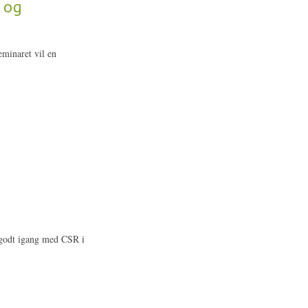
 og
eminaret vil en
e godt igang med CSR i