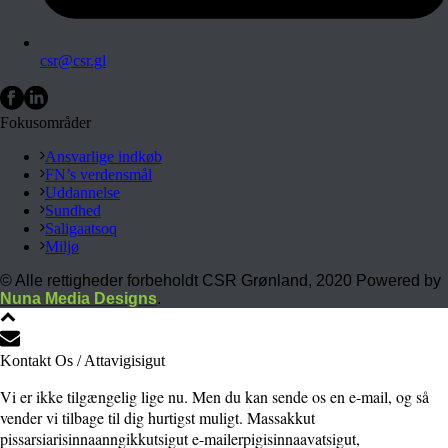
csr@csr.gl
Fokusområder
Ansvarlige indkøb
FN’s verdensmål
Uddannelse
Sundhed
Saligaatsoq
Miljø
© Alle rettigheder forbeholdt CSR Grønland, 2020 Powered by
Nuna Media Designs
.
Kontakt Os / Attavigisigut
Vi er ikke tilgængelig lige nu. Men du kan sende os en e-mail, og så
vender vi tilbage til dig hurtigst muligt. Massakkut
pissarsiarisinnaanngikkutsigut e-mailerpigisinnaavatsigut,