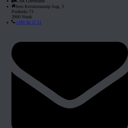
CSR Greenland
Jens Kreutzmannip Aqq. 3
Postboks 73
3900 Nuuk
+299 36 37 21