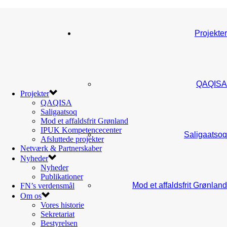
Projekter
QAQISA
Projekter
QAQISA
Saligaatsoq
Mod et affaldsfrit Grønland
IPUK Kompetencecenter
Saligaatsoq
Afsluttede projekter
Netværk & Partnerskaber
Nyheder
Nyheder
Publikationer
Mod et affaldsfrit Grønland
FN’s verdensmål
Om os
Vores historie
Sekretariat
Bestyrelsen