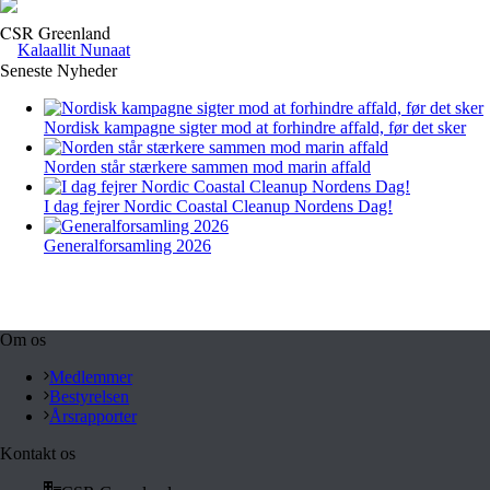
CSR Greenland
Seneste Nyheder
Nordisk kampagne sigter mod at forhindre affald, før det sker
Norden står stærkere sammen mod marin affald
I dag fejrer Nordic Coastal Cleanup Nordens Dag!
Generalforsamling 2026
Om os
Medlemmer
Bestyrelsen
Årsrapporter
Kontakt os