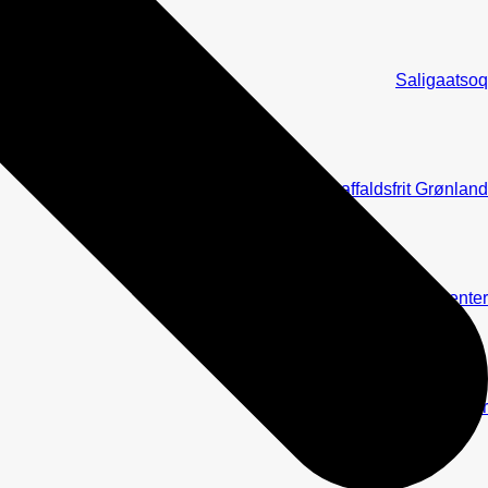
Saligaatsoq
Mod et affaldsfrit Grønland
IPUK Kompetencecenter
Afsluttede projekter