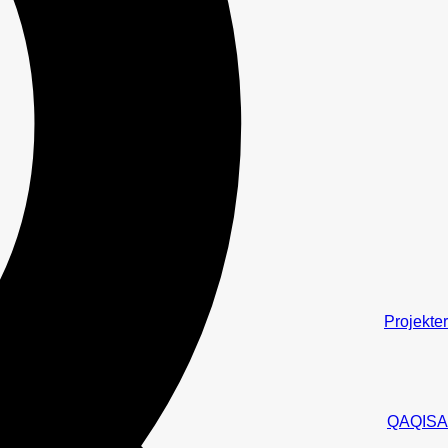
Projekter
QAQISA