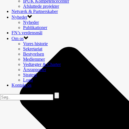
IPUK Kompetencecenter
Afsluttede projekter
Netværk & Partnerskaber
Nyheder
Nyheder
Publikationer
FN’s verdensmål
Om os
Vores historie
Sekretariat
Bestyrelsen
Medlemmer
Vedtægter & Charter
Årsrapporter
Strategi
Logo
Kontakt os