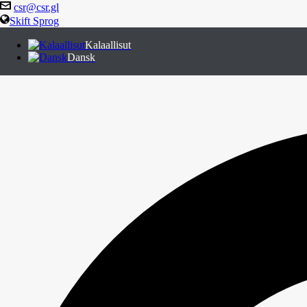
csr@csr.gl
Skift Sprog
Kalaallisut
Dansk