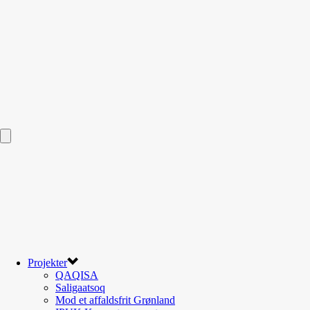
Projekter
QAQISA
Saligaatsoq
Mod et affaldsfrit Grønland