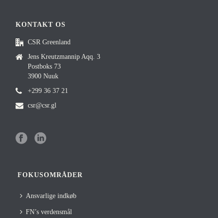
KONTAKT OS
CSR Greenland
Jens Kreutzmannip Aqq. 3
Postboks 73
3900 Nuuk
+299 36 37 21
csr@csr.gl
FOKUSOMRÅDER
Ansvarlige indkøb
FN’s verdensmål