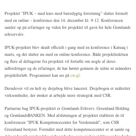
Projektet ”IPUK – med kurs mod bæredygtig forretning” slutter formelt
med en online – konference den 14. december kl. 9-12. Konferencen
samler op på erfaringer og viden for projektet til gavn for hele Grønlands
erhvervsliv.
IPUK-projektet blev skudt officielt i gang med en konference i Katuaq i
marts, og det slutter nu med en online-konference. Både projektledelsen
og flere af deltagerne fra projektet vil fortælle om nogle af deres
udfordringer og de erfaringer, de har høstet gennem de sidste ni måneders
projektforløb. Programmet kan ses på
csr.gl
.
Derudover vil en helt ny drejebog blive lanceret. Drejebogen er målrettet
virksomheder, der ønsker at arbejde mere strategisk med CSR.
Partnerne bag IPUK-projektet er Grønlands Erhverv, Greenland Holding
og GrønlandsBANKEN. Med afslutningen af projektet etablerer de til
konferencen ”IPUK Kompetencecenter for Verdensmål”, som CSR
Greenland bestyrer. Formålet med dette kompetencecenter er at samle og