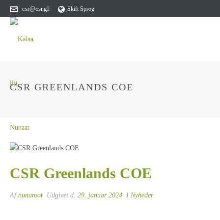
csr@csr.gl
Skift Sprog
CSR GREENLANDS COE
CSR Greenlands COE
Af
nunaroot
Udgivet d.
29. januar 2024
I
Nyheder